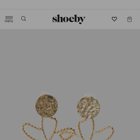
4.5/5 beoordeling door 3807 klanten
menu
label.header.toggle