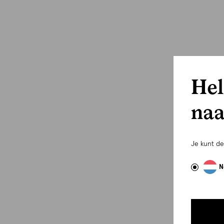
Hel
naa
Je kunt d
N