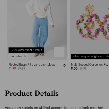
-20% extra vanaf 3 items
non-stretch
alleen nog verkrijgbaar in st
Pleated Baggy Fit Jeans Lichtblauw
Multi Beaded Oorbellen Roz
41.99
69.99
9.00
17.99
Product Details
Voeg een speels en stijlvol accent toe aan je look met het