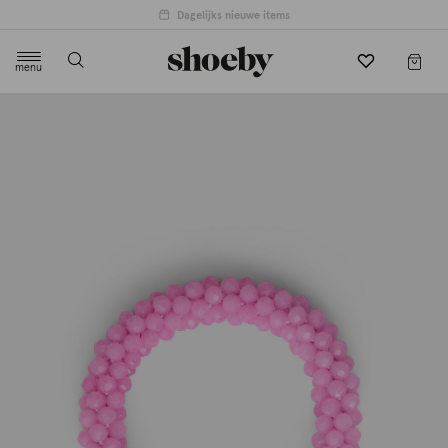
Dagelijks nieuwe items
menu
label.header.toggle