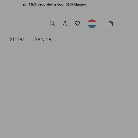
4.5/5 beoordeling door 3807 klanten
label.header.toggle
s
Stores
Service