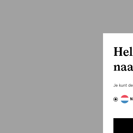
Hel
naa
Je kunt d
N