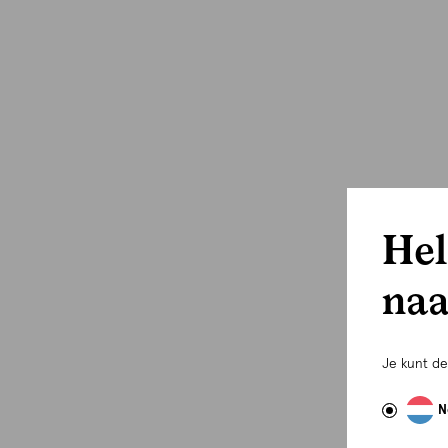
Hel
naa
Je kunt d
N