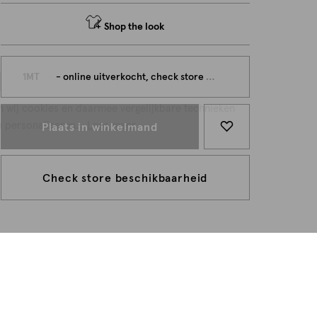
Shop the look
persoonlijk
1MT
- online uitverkocht, check store beschikbaarheid
n wij cookies en daarmee vergelijkbare technieken
e personaliseren...
Lees meer
Plaats in winkelmand
Check store beschikbaarheid