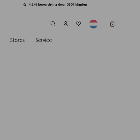
4.5/5 beoordeling door 3807 klanten
label.header.toggle
s
Stores
Service