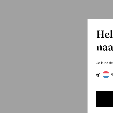
Hel
naa
Je kunt d
N