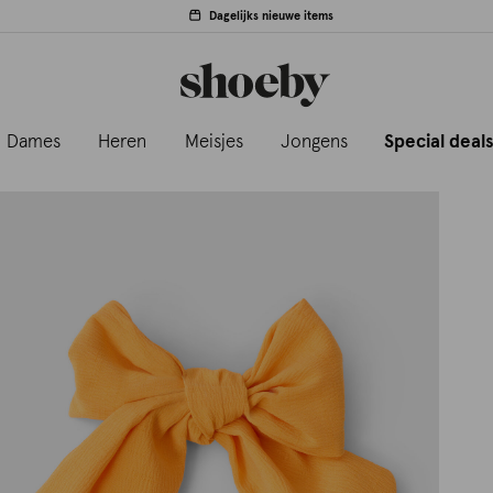
Dagelijks nieuwe items
Dames
Heren
Meisjes
Jongens
Special deal