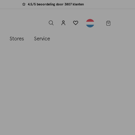
4.5/5 beoordeling door 3807 klanten
label.header.toggle
s
Stores
Service