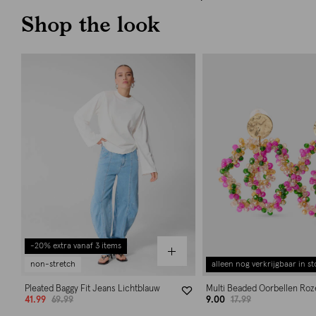
Shop the look
-20% extra vanaf 3 items
non-stretch
alleen nog verkrijgbaar in st
Pleated Baggy Fit Jeans Lichtblauw
Multi Beaded Oorbellen Roz
41.99
69.99
9.00
17.99