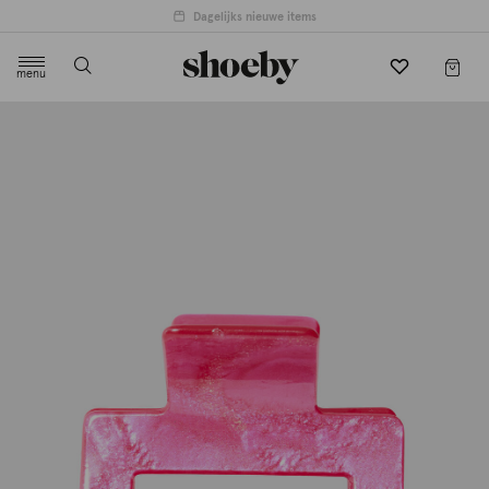
Dagelijks nieuwe items
menu
label.header.toggle