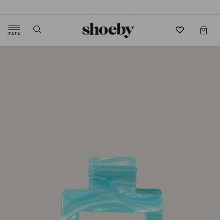
4.5/5 beoordeling door 3807 klanten
menu
label.header.toggle