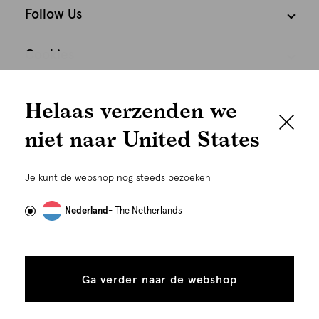
Follow Us
Cookies
We houden het
Nederland
Nederlands
Helaas verzenden we
graag persoonlijk
niet naar United States
Om je de beste gebruikservaring te kunnen bieden,
gebruiken wij cookies en daarmee vergelijkbare
Je kunt de webshop nog steeds bezoeken
technieken zoals link-tracking welke gebruikt worden
om advertenties te personaliseren...
Lees meer
Nederland
- The Netherlands
Alle
Details
©
Alle rechten voorbehouden. Shoeby 2026
cookies
Ga verder naar de webshop
tonen
toestaan
Plaats in winkelmand