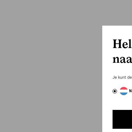
Hel
naa
Je kunt d
N