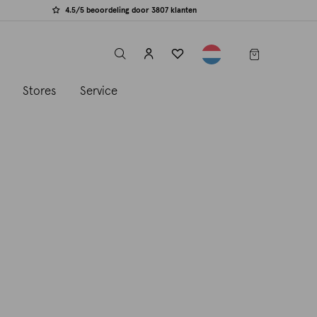
4.5/5 beoordeling door 3807 klanten
label.header.toggle
s
Stores
Service