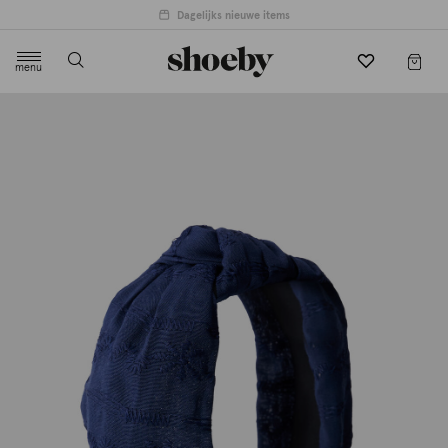
Dagelijks nieuwe items
menu
label.header.toggle