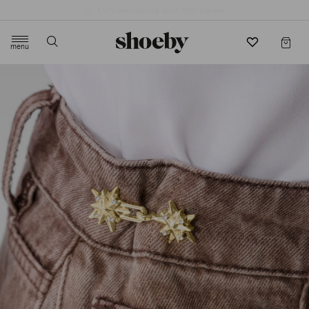
4.5/5 beoordeling door 3807 klanten
menu
label.header.toggle