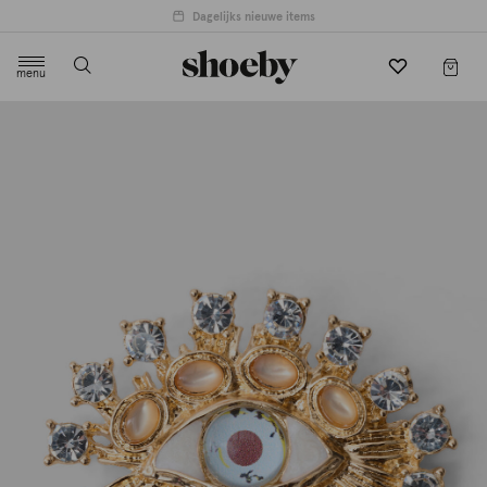
Dagelijks nieuwe items
menu
label.header.toggle