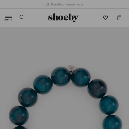
Dagelijks nieuwe items
menu
label.header.toggle