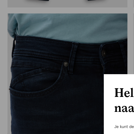
Hel
naa
Je kunt d