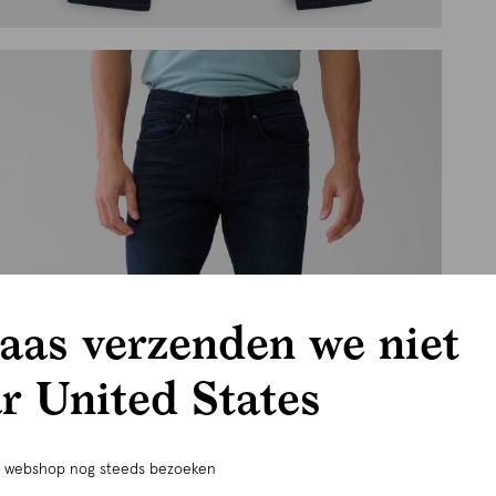
aas verzenden we niet
r United States
e webshop nog steeds bezoeken