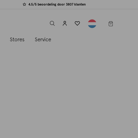
4.5/5 beoordeling door 3807 klanten
label.header.toggle
s
Stores
Service