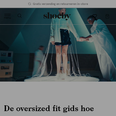
Gratis verzending en retourneren in-store
menu
label.header.toggle
De oversized fit gids hoe