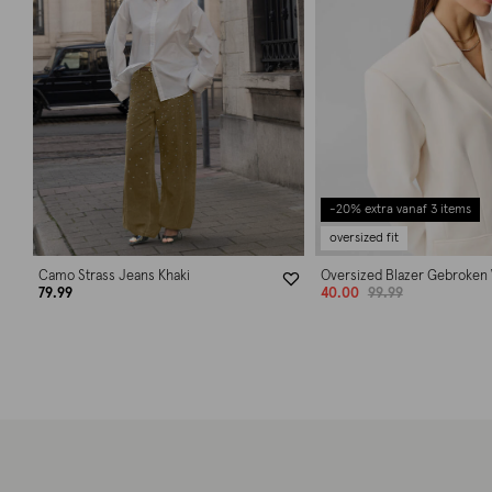
-20% extra vanaf 3 items
oversized fit
Camo Strass Jeans Khaki
Oversized Blazer Gebroken 
79.99
40.00
99.99