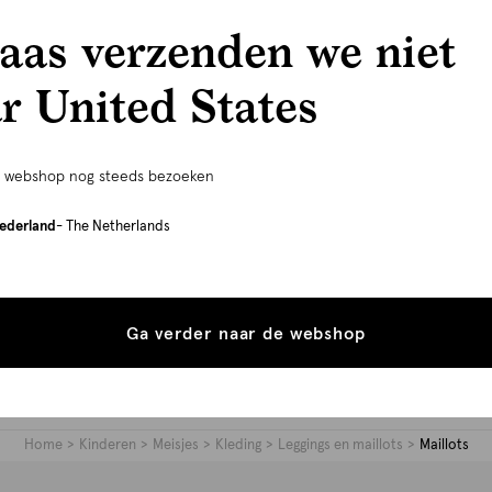
aas verzenden we niet
r United States
-20% extra vanaf 3 items
oversized fit
oversized fi
Oversized Blazer Gebroken Wit
Oversized
e webshop nog steeds bezoeken
40.00
99.99
Lichtgrijs
29.99
ederland
- The Netherlands
Ga verder naar de webshop
Home
Kinderen
Meisjes
Kleding
Leggings en maillots
Maillots