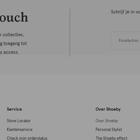
touch
Schrijf je in
 collecties,
jg toegang tot
ly access.
Service
Over Shoeby
Store Locator
Over Shoeby
Klantenservice
Personal Stylist
Check mijn orderstatus
The Shoeby effect