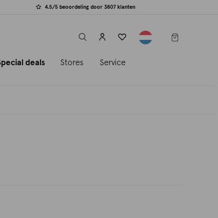
4.5/5 beoordeling door 3807 klanten
label.header.toggle
Special deals
Stores
Service