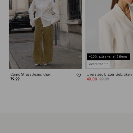
-20% extra vanaf 3 items
oversized fit
Camo Strass Jeans Khaki
Oversized Blazer Gebroken 
79.99
40.00
99.99