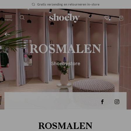
Gratis verzending en retourneren in-store
menu
label.header.toggle
ROSMALEN
Shoeby store
ROSMALEN