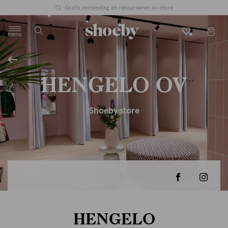
Gratis verzending en retourneren in-store
menu
label.header.toggle
HENGELO OV
Shoeby store
HENGELO