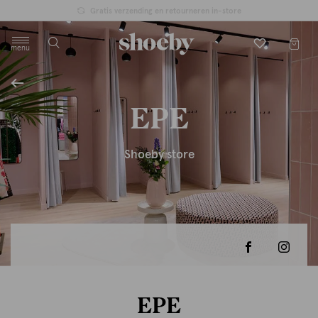
Gratis verzending en retourneren in-store
menu
label.header.toggle
EPE
Shoeby store
EPE