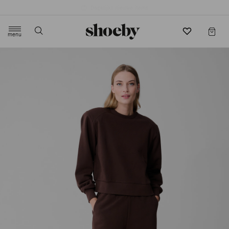
4.5/5 beoordeling door 3807 klanten
menu
label.header.toggle