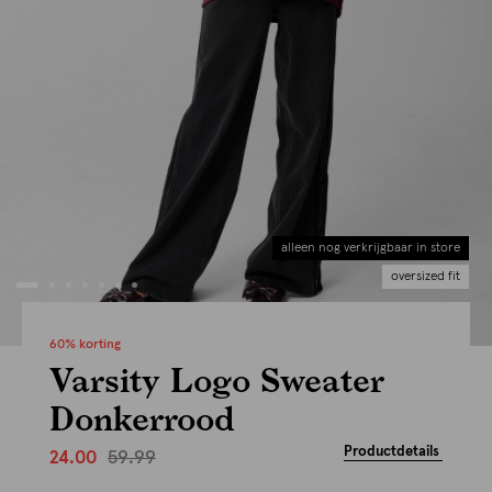
alleen nog verkrijgbaar in store
oversized fit
60% korting
Varsity Logo Sweater
Donkerrood
Productdetails
59.99
24.00