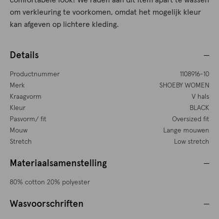
comfortabele look! We raden aan dit item apart te wassen
om verkleuring te voorkomen, omdat het mogelijk kleur
kan afgeven op lichtere kleding.
Details
Productnummer
1108916-10
Merk
SHOEBY WOMEN
Kraagvorm
V hals
Kleur
BLACK
Pasvorm/ fit
Oversized fit
Mouw
Lange mouwen
Stretch
Low stretch
Materiaalsamenstelling
80% cotton 20% polyester
Wasvoorschriften