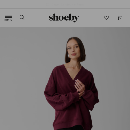
4.5/5 beoordeling door 3807 klanten
menu
label.header.toggle