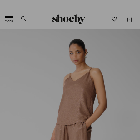
4.5/5 beoordeling door 3807 klanten
menu
label.header.toggle