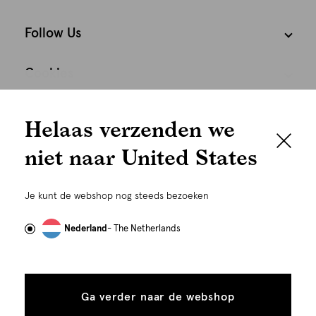
Follow Us
Cookies
We houden het
Nederland
Nederlands
Helaas verzenden we
graag persoonlijk
niet naar United States
Om je de beste gebruikservaring te kunnen bieden,
gebruiken wij cookies en daarmee vergelijkbare
Je kunt de webshop nog steeds bezoeken
technieken zoals link-tracking welke gebruikt worden
om advertenties te personaliseren...
Lees meer
Nederland
- The Netherlands
Alle
Details
©
Alle rechten voorbehouden. Shoeby 2026
cookies
Ga verder naar de webshop
tonen
toestaan
Plaats in winkelmand