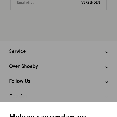
VERZENDEN
Service
Over Shoeby
Follow Us
Cookies
We houden het
Nederland
Nederlands
Helaas verzenden we