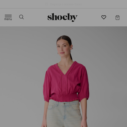
4.5/5 beoordeling door 3807 klanten
menu
label.header.toggle