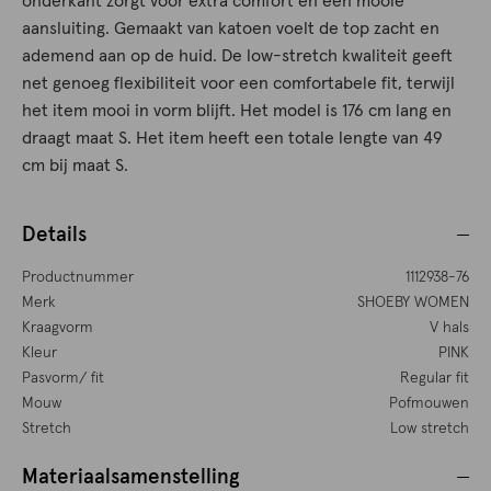
onderkant zorgt voor extra comfort en een mooie
aansluiting. Gemaakt van katoen voelt de top zacht en
ademend aan op de huid. De low-stretch kwaliteit geeft
net genoeg flexibiliteit voor een comfortabele fit, terwijl
het item mooi in vorm blijft. Het model is 176 cm lang en
draagt maat S. Het item heeft een totale lengte van 49
cm bij maat S.
Details
Productnummer
1112938-76
Merk
SHOEBY WOMEN
Kraagvorm
V hals
Kleur
PINK
Pasvorm/ fit
Regular fit
Mouw
Pofmouwen
Stretch
Low stretch
Materiaalsamenstelling