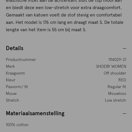
elastische inzet aan de achterkant sluit de top mooi aan
en biedt deze een low-stretch voor extra draagcomfort.
Gemaakt van katoen voelt de stof stevig en comfortabel
aan. Het model is 176 cm lang en draagt maat S. De totale
lengte van het item is 55 cm bij maat S.
Details
Productnummer
1114029-21
Merk
SHOEBY WOMEN
Kraagvorm
Off shoulder
Kleur
RED
Pasvorm/ fit
Regular fit
Mouw
Mouwloos
Stretch
Low stretch
Materiaalsamenstelling
100% cotton