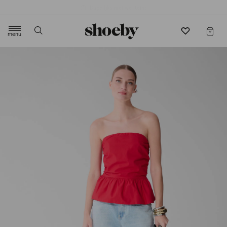
4.5/5 beoordeling door 3807 klanten
menu
label.header.toggle