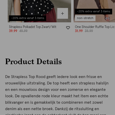
-20% extra vanaf 3 items
-20% extra vanaf 3 items
non-stretch
Strapless Polkadot Top Zwart/Wit
One Shoulder Ruffle Top Lic
39.99
49.99
31.99
39.99
Product Details
De Strapless Top Rood geeft iedere look een frisse en
vrouwelijke uitstraling. De top heeft een strapless halslijn
en een mouwloos design voor een zomerse en elegante
look. De opvallende rode kleur maakt het item een echte
blikvanger en is gemakkelijk te combineren met zowel
denim als een nette broek. Dankzij de ritssluiting en