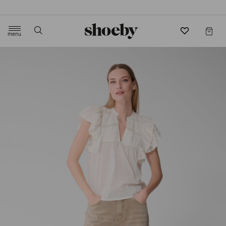
4.5/5 beoordeling door 3807 klanten
menu
label.header.toggle