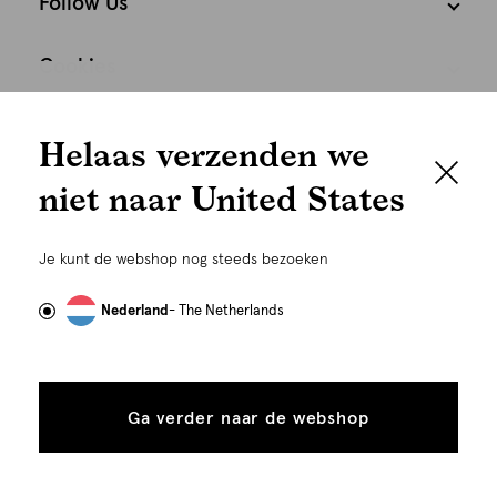
Follow Us
Cookies
We houden het
Nederland
Nederlands
Helaas verzenden we
graag persoonlijk
niet naar United States
Om je de beste gebruikservaring te kunnen bieden,
gebruiken wij cookies en daarmee vergelijkbare
Je kunt de webshop nog steeds bezoeken
technieken zoals link-tracking welke gebruikt worden
om advertenties te personaliseren...
Lees meer
Nederland
- The Netherlands
Alle
Details
©
Alle rechten voorbehouden. Shoeby 2026
cookies
Ga verder naar de webshop
tonen
toestaan
Plaats in winkelmand