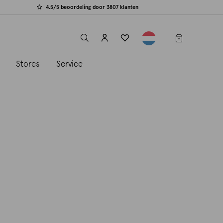
4.5/5 beoordeling door 3807 klanten
label.header.toggle
s
Stores
Service