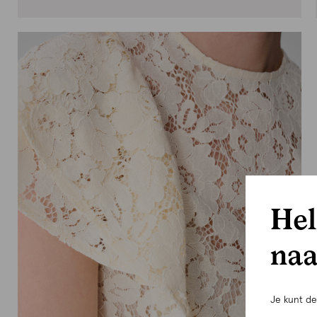
Hel
naa
Je kunt d