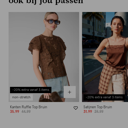
-20% extra vanaf 3 items
non-stretch
-20% extra vanaf 3 items
Kanten Ruffle Top Bruin
Satijnen Top Bruin
35.99
44.99
31.99
39.99