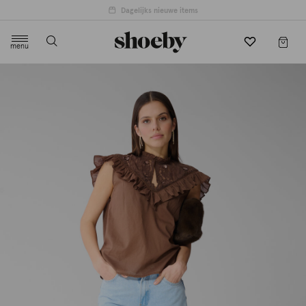
4.5/5 beoordeling door 3807 klanten
menu
label.header.toggle