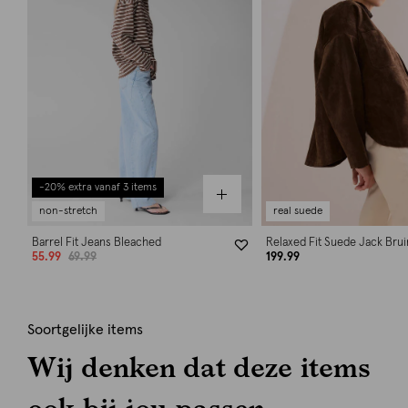
-20% extra vanaf 3 items
non-stretch
real suede
Barrel Fit Jeans Bleached
Relaxed Fit Suede Jack Brui
55.99
69.99
199.99
Soortgelijke items
Wij denken dat deze items
ook bij jou passen