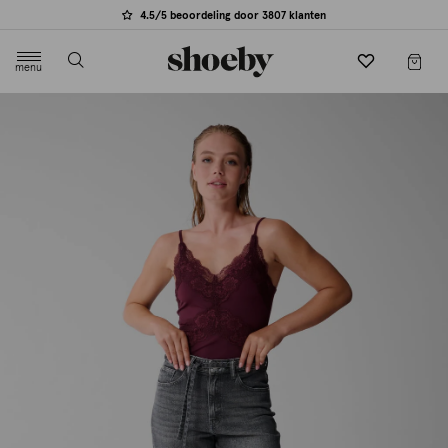
4.5/5 beoordeling door 3807 klanten
menu
label.header.toggle