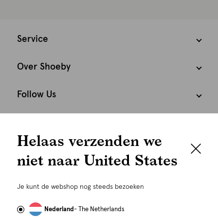
Service
Over Shoeby
Follow Us
We houden het
Cookies
Helaas verzenden we
graag persoonlijk
Nederland
Nederlands
niet naar United States
Om je de beste gebruikservaring te kunnen bieden,
gebruiken wij cookies en daarmee vergelijkbare
Je kunt de webshop nog steeds bezoeken
technieken zoals link-tracking welke gebruikt worden
om advertenties te personaliseren...
Lees meer
Nederland
- The Netherlands