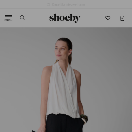
menu
label.header.toggle