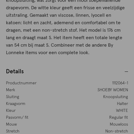
knoopsluiting, wat zorgt voor een mooi soepelvallende
drapevorm. De witte kleur geeft een frisse en veelzijdige
uitstraling. Gemaakt van viscose, linnen, lyocell en
katoen: licht en zacht, ademend en comfortabel om te
dragen, met een non-stretch stof. Het model is 176 cm
lang en draagt maat S. Het item heeft een totale lengte
van 54 cm bij maat S. Combineer met de andere By
Lonneke items voor een complete look.
Details
Productnummer
1112064-1
Merk
SHOEBY WOMEN
Sluiting
Knoopsluiting
Kraagvorm
Halter
Kleur
WHITE
Pasvorm/ fit
Regular fit
Mouw
Mouwloos
Stretch
Non-stretch