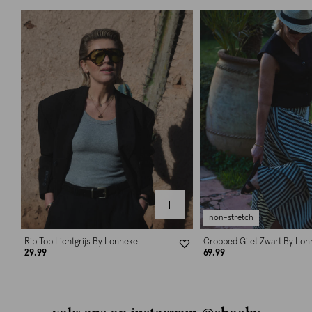
non-stretch
Rib Top Lichtgrijs By Lonneke
Cropped Gilet Zwart By Lon
29.99
69.99