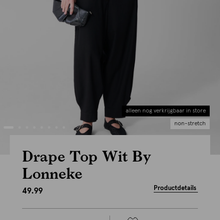
alleen nog verkrijgbaar in store
non-stretch
Drape Top Wit By
Lonneke
Productdetails
49.99