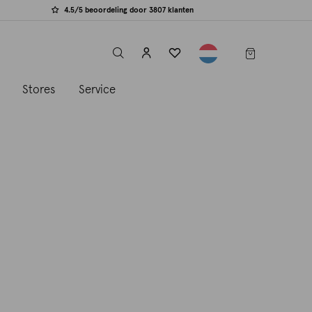
4.5/5 beoordeling door 3807 klanten
label.header.toggle
s
Stores
Service