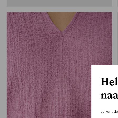
Hel
naa
Je kunt d