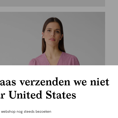
aas verzenden we niet
r United States
e webshop nog steeds bezoeken