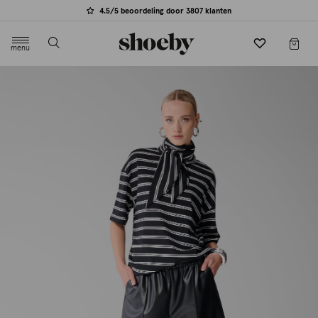
4.5/5 beoordeling door 3807 klanten
menu
label.header.toggle