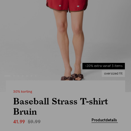
-20% extra vanaf 3 items
oversized fit
30% korting
Baseball Strass T-shirt
Bruin
Productdetails
59.99
41.99