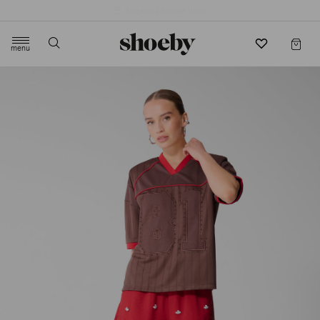
4.5/5 beoordeling door 3807 klanten
menu
label.header.toggle