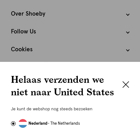
Over Shoeby
Follow Us
Cookies
We houden het
Nederland
Nederlands
Helaas verzenden we
graag persoonlijk
niet naar United States
Om je de beste gebruikservaring te kunnen bieden,
gebruiken wij cookies en daarmee vergelijkbare
Je kunt de webshop nog steeds bezoeken
technieken zoals link-tracking welke gebruikt worden
om advertenties te personaliseren...
Lees meer
Nederland
- The Netherlands