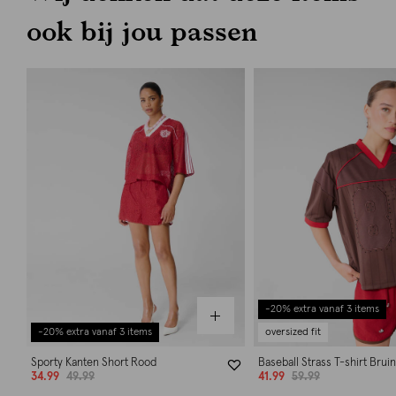
ook bij jou passen
-20% extra vanaf 3 items
-20% extra vanaf 3 items
oversized fit
Sporty Kanten Short Rood
Baseball Strass T-shirt Bruin
34.99
49.99
41.99
59.99