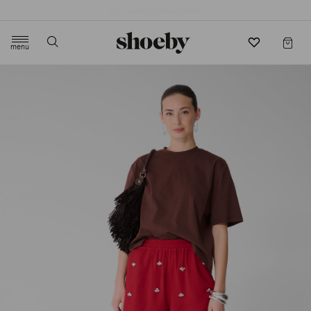
4.5/5 beoordeling door 3807 klanten
menu
label.header.toggle