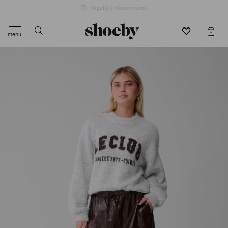
Dagelijks nieuwe items
menu
label.header.toggle