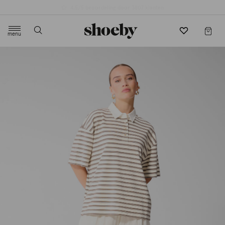
4.5/5 beoordeling door 3807 klanten
menu
label.header.toggle