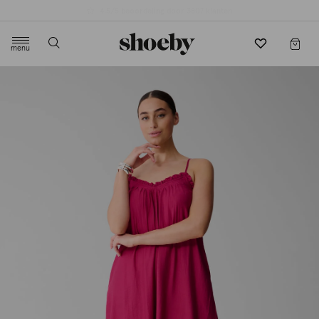
4.5/5 beoordeling door 3807 klanten
menu
label.header.toggle