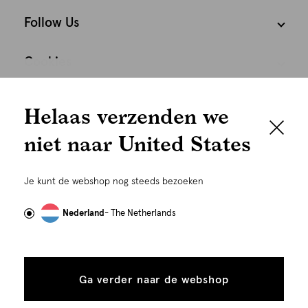
Follow Us
Cookies
We houden het
Nederland
Nederlands
Helaas verzenden we
graag persoonlijk
niet naar United States
Om je de beste gebruikservaring te kunnen bieden,
gebruiken wij cookies en daarmee vergelijkbare
Je kunt de webshop nog steeds bezoeken
technieken zoals link-tracking welke gebruikt worden
om advertenties te personaliseren...
Lees meer
Nederland
- The Netherlands
Alle
Details
©
Alle rechten voorbehouden. Shoeby 2026
cookies
Ga verder naar de webshop
tonen
toestaan
Plaats in winkelmand