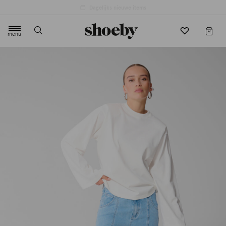
4.5/5 beoordeling door 3807 klanten
menu
label.header.toggle