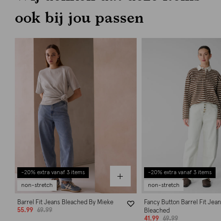
ook bij jou passen
-20% extra vanaf 3 items
-20% extra vanaf 3 items
non-stretch
non-stretch
Barrel Fit Jeans Bleached By Mieke
Fancy Button Barrel Fit Jea
55.99
69.99
Bleached
41.99
69.99