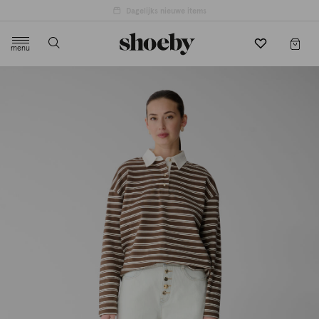
menu
label.header.toggle