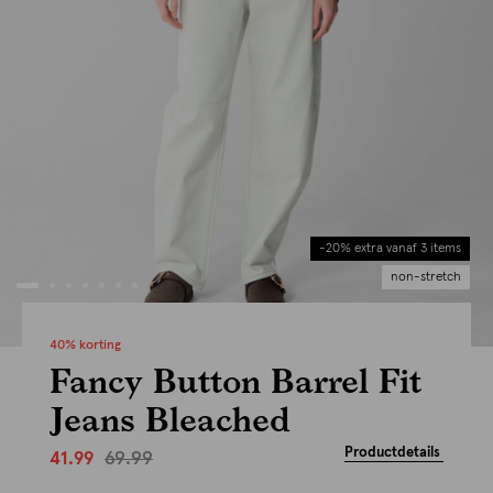
-20% extra vanaf 3 items
non-stretch
40% korting
Fancy Button Barrel Fit
Jeans Bleached
Productdetails
69.99
41.99