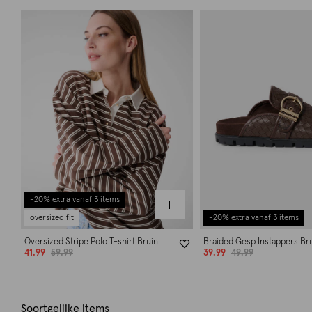
-20% extra vanaf 3 items
oversized fit
-20% extra vanaf 3 items
Oversized Stripe Polo T-shirt Bruin
Braided Gesp Instappers Br
41.99
59.99
39.99
49.99
Soortgelijke items