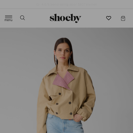
4.5/5 beoordeling door 3807 klanten
menu
label.header.toggle