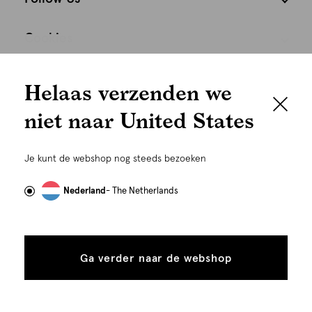
Cookies
We houden het
Nederland
Nederlands
Helaas verzenden we
graag persoonlijk
niet naar United States
Om je de beste gebruikservaring te kunnen bieden,
gebruiken wij cookies en daarmee vergelijkbare
Je kunt de webshop nog steeds bezoeken
technieken zoals link-tracking welke gebruikt worden
om advertenties te personaliseren...
Lees meer
Nederland
- The Netherlands
Alle
Details
©
Alle rechten voorbehouden. Shoeby 2026
cookies
Ga verder naar de webshop
tonen
toestaan
Plaats in winkelmand