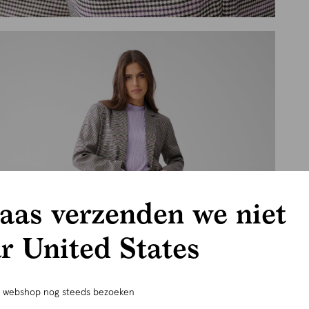
aas verzenden we niet
r United States
e webshop nog steeds bezoeken