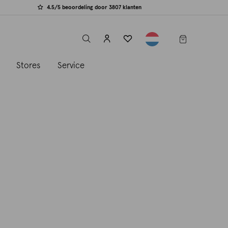
4.5/5 beoordeling door 3807 klanten
label.header.toggle
s
Stores
Service