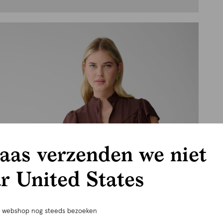
aas verzenden we niet
r United States
e webshop nog steeds bezoeken