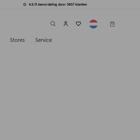
4.5/5 beoordeling door 3807 klanten
label.header.toggle
s
Stores
Service