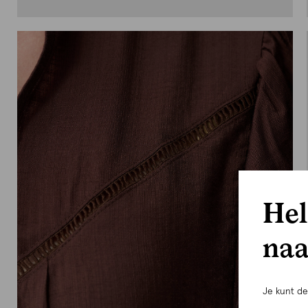
Hel
naa
Je kunt d