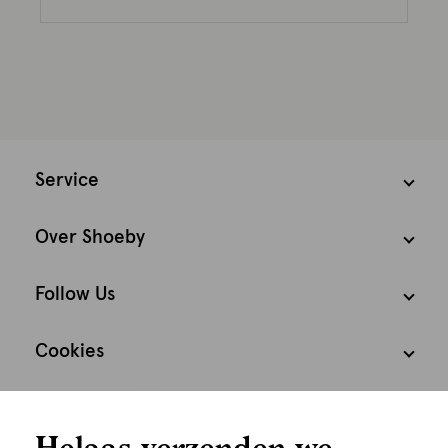
Service
Over Shoeby
Follow Us
Cookies
We houden het
Nederland
Nederlands
Helaas verzenden we