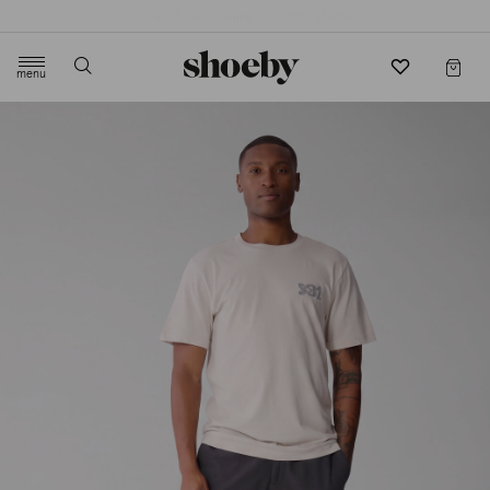
4.5/5 beoordeling door 3807 klanten
menu
label.header.toggle