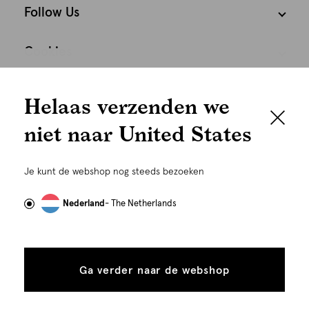
Follow Us
Cookies
We houden het
Nederland
Nederlands
Helaas verzenden we
graag persoonlijk
niet naar United States
Om je de beste gebruikservaring te kunnen bieden,
gebruiken wij cookies en daarmee vergelijkbare
Je kunt de webshop nog steeds bezoeken
technieken zoals link-tracking welke gebruikt worden
om advertenties te personaliseren...
Lees meer
Nederland
- The Netherlands
Alle
Details
©
Alle rechten voorbehouden. Shoeby 2026
cookies
Ga verder naar de webshop
tonen
toestaan
Plaats in winkelmand