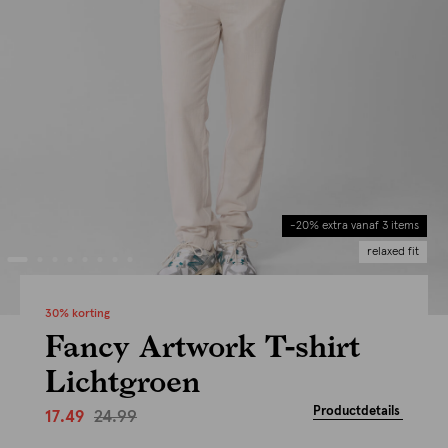
-20% extra vanaf 3 items
relaxed fit
30% korting
Fancy Artwork T-shirt
Lichtgroen
Productdetails
24.99
17.49