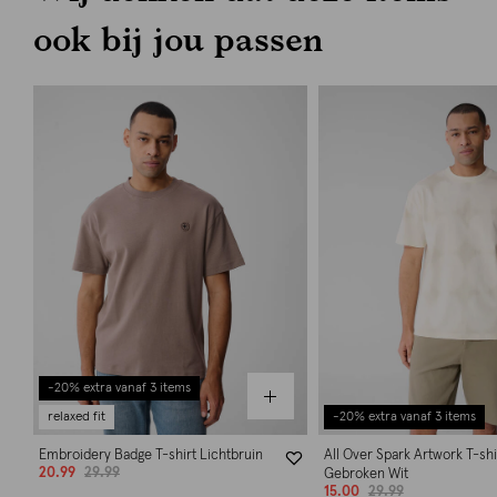
ook bij jou passen
-20% extra vanaf 3 items
relaxed fit
-20% extra vanaf 3 items
Embroidery Badge T-shirt Lichtbruin
All Over Spark Artwork T-shi
20.99
29.99
Gebroken Wit
15.00
29.99