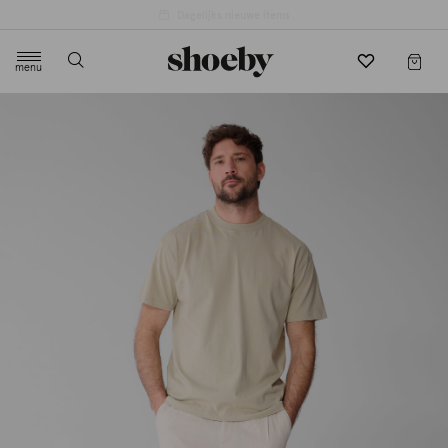
4.5/5 beoordeling door 3807 klanten
menu
label.header.toggle