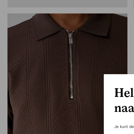
Hel
naa
Je kunt d