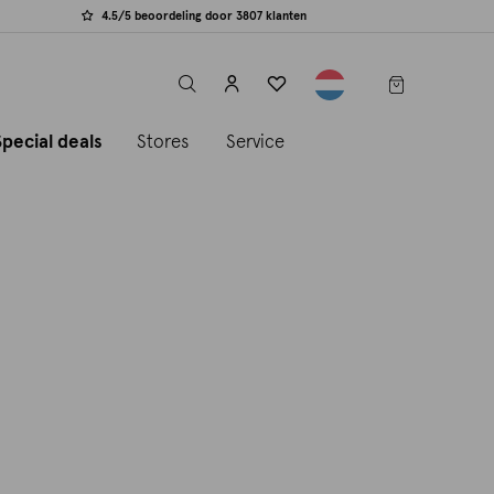
4.5/5 beoordeling door 3807 klanten
label.header.toggle
Special deals
Stores
Service