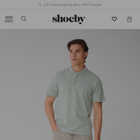
4.5/5 beoordeling door 3807 klanten
menu
label.header.toggle