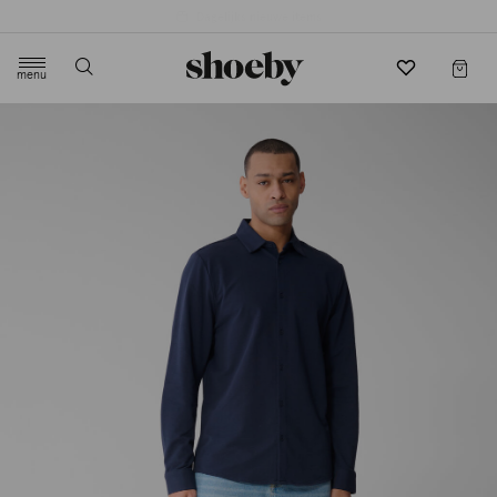
4.5/5 beoordeling door 3807 klanten
menu
label.header.toggle