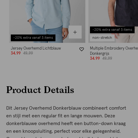
-20% extra vanaf 3 items
-20% extra vanaf 3 items
non-stretch
Jersey Overhemd Lichtblauw
Multiple Embroidery Overh
34.99
49.99
Donkergrijs
34.99
49.99
Product Details
Dit Jersey Overhemd Donkerblauw combineert comfort
en stijl met een regular fit en lange mouwen. Deze
donkerblauwe overhemd heeft een button-down kraag
en een knoopsluiting, perfect voor elke gelegenheid.