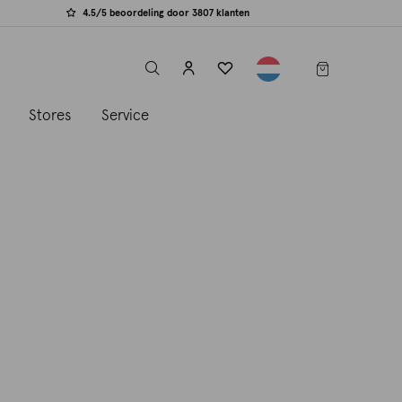
4.5/5 beoordeling door 3807 klanten
label.header.toggle
s
Stores
Service