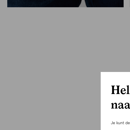
Hel
naa
Je kunt d