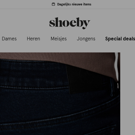
Dagelijks nieuwe items
Dames
Heren
Meisjes
Jongens
Special deal