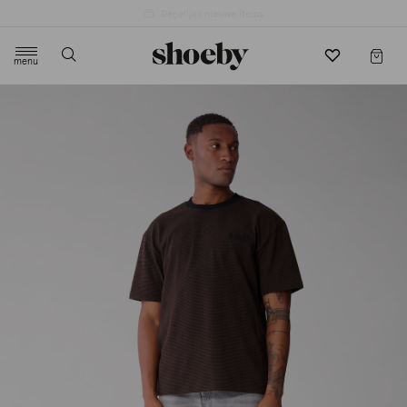
4.5/5 beoordeling door 3807 klanten
menu
label.header.toggle